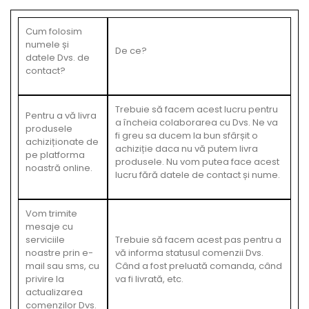
Cum folosim
numele și
De ce?
datele Dvs. de
contact?
Trebuie să facem acest lucru pentru
Pentru a vă livra
a încheia colaborarea cu Dvs. Ne va
produsele
fi greu sa ducem la bun sfârșit o
achiziționate de
achiziție daca nu vă putem livra
pe platforma
produsele. Nu vom putea face acest
noastră online.
lucru fără datele de contact și nume.
Vom trimite
mesaje cu
serviciile
Trebuie să facem acest pas pentru a
noastre prin e-
vă informa statusul comenzii Dvs.
mail sau sms, cu
Când a fost preluată comanda, când
privire la
va fi livrată, etc.
actualizarea
comenzilor Dvs.