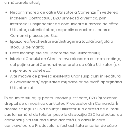
următoarele situaţii:
Neconfirmarea de către Utilizator a Comenzii. În vederea
încheierii Contractului, DZC urmează a verifica, prin
intermediul mijloacelor de comunicare furnizate de către
Utilizator, autenticitatea, respectiv caracterul serios al
Comenzii plasate pe Site;
Epuizarea/sechestrarea/distrugerea totală/parţială a
stocului de marfă;
Date incomplete sau incorecte ale Utilizatorului;
Istoricul Codului de Client releva plasarea cu rea-credinţa,
cel puţin a unei Comenzi neonorate de către Utilizator (ex.
nepreluare colet etc.);
Alte motive ce privesc existenţa unor suspiciuni în legătură
cu valabiliatea/legalitatea mijloacelor de plată aparţinând
Utilizatorului.
În anumite situaţii şi pentru motive justificate, DZC îşi rezerva
dreptul de a modifica cantitatea Produselor din Comandă. În
aceste situaţii DZC va anunţa Utilizatorul la adresa de e-mail
sau la numărul de telefon puse la dispoziţia DZC la efectuarea
comenzii şi va returna suma achitată (în cazul în care
contravaloarea Produselor a fost achitata anterior de către