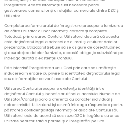
înregistrare. Aceste informații sunt necesare pentru
gestionarea comenzilor și a relațiilor comerciale dintre DZC şi
Utilizator.
Completarea formularului de înregistrare presupune furnizarea
de către Utilizator a unor informaţii corecte şi complete.
Totodată, prin crearea Contului, Utilizatorul declară că acesta
este deţinătorul legal a adresei de e-mail şi a tuturor datelor
prezentate. Utilizatorul trebuie să se asigure de corectitudinea
şi acurateţea datelor furnizate, această obligaţie subzistând pe
întreaga durată a existenţei Contului.
Este interzisă înregistrarea unui Cont prin care se urmăreşte
inducerea în eroare cu privire la identitatea deţinătorului legal
sau a informaţiilor ce vor fi asociate Contului.
Utilizarea Contului presupune existenţa identităţii între
deţinătorul Contului şi beneficiarul final al acestuia. Numele de
Utilizator/Contul şi parola aferentă au caracter individual şi
netransmisibil. Utilizatorul îşi asumă întreaga răspundere pentru
păstrarea confidenţialităţii informaţiilor asociate Contului său.
Utilizatorul este de acord să sesizeze DZC în legătura cu orice
utilizare neautorizată a parolei şi a înregistrării pe Site.