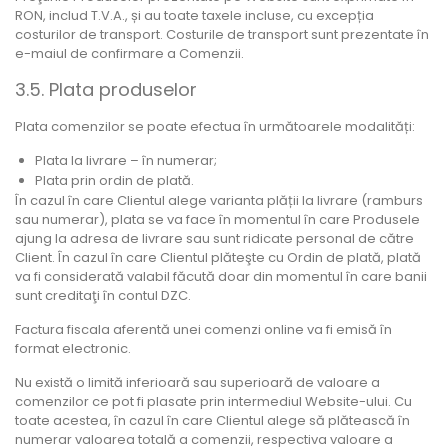
RON, includ T.V.A., și au toate taxele incluse, cu excepția
costurilor de transport. Costurile de transport sunt prezentate în
e-maiul de confirmare a Comenzii.
3.5. Plata produselor
Plata comenzilor se poate efectua în următoarele modalități:
Plata la livrare – în numerar;
Plata prin ordin de plată.
În cazul în care Clientul alege varianta plății la livrare (ramburs
sau numerar), plata se va face în momentul în care Produsele
ajung la adresa de livrare sau sunt ridicate personal de către
Client. În cazul în care Clientul plăteşte cu Ordin de plată, plată
va fi considerată valabil făcută doar din momentul în care banii
sunt creditaţi în contul DZC.
Factura fiscala aferentă unei comenzi online va fi emisă în
format electronic.
Nu există o limită inferioară sau superioară de valoare a
comenzilor ce pot fi plasate prin intermediul Website-ului. Cu
toate acestea, în cazul în care Clientul alege să plătească în
numerar valoarea totală a comenzii, respectiva valoare a