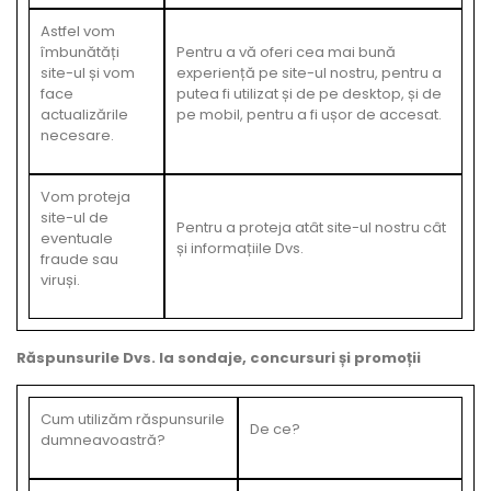
Astfel vom
îmbunătăți
Pentru a vă oferi cea mai bună
site-ul și vom
experiență pe site-ul nostru, pentru a
face
putea fi utilizat și de pe desktop, și de
actualizările
pe mobil, pentru a fi ușor de accesat.
necesare.
Vom proteja
site-ul de
Pentru a proteja atât site-ul nostru cât
eventuale
și informațiile Dvs.
fraude sau
viruși.
Răspunsurile Dvs. la sondaje, concursuri și promoții
Cum utilizăm răspunsurile
De ce?
dumneavoastră?