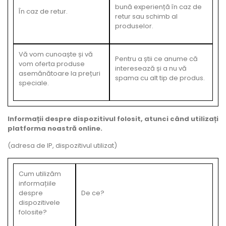
bună experiență în caz de
În caz de retur.
retur sau schimb al
produselor.
Vă vom cunoaște și vă
Pentru a știi ce anume că
vom oferta produse
interesează și a nu vă
asemănătoare la prețuri
spama cu alt tip de produs.
speciale.
Informații despre dispozitivul folosit, atunci când utilizați
platforma noastră online.
(adresa de IP, dispozitivul utilizat)
Cum utilizăm
informațiile
despre
De ce?
dispozitivele
folosite?