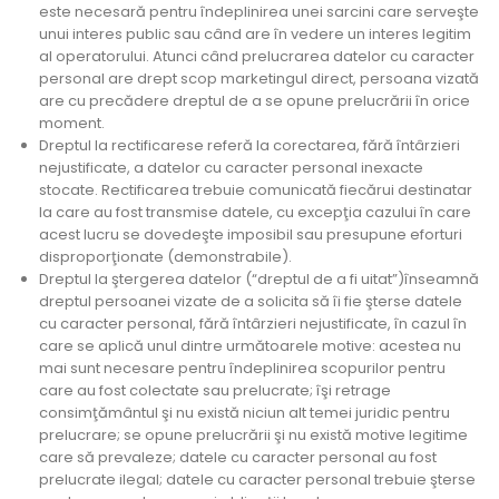
este necesară pentru îndeplinirea unei sarcini care serveşte
unui interes public sau când are în vedere un interes legitim
al operatorului. Atunci când prelucrarea datelor cu caracter
personal are drept scop marketingul direct, persoana vizată
are cu precădere dreptul de a se opune prelucrării în orice
moment.
Dreptul la rectificarese referă la corectarea, fără întârzieri
nejustificate, a datelor cu caracter personal inexacte
stocate. Rectificarea trebuie comunicată fiecărui destinatar
la care au fost transmise datele, cu excepţia cazului în care
acest lucru se dovedeşte imposibil sau presupune eforturi
disproporţionate (demonstrabile).
Dreptul la ştergerea datelor (“dreptul de a fi uitat”)înseamnă
dreptul persoanei vizate de a solicita să îi fie şterse datele
cu caracter personal, fără întârzieri nejustificate, în cazul în
care se aplică unul dintre următoarele motive: acestea nu
mai sunt necesare pentru îndeplinirea scopurilor pentru
care au fost colectate sau prelucrate; îşi retrage
consimţământul şi nu există niciun alt temei juridic pentru
prelucrare; se opune prelucrării şi nu există motive legitime
care să prevaleze; datele cu caracter personal au fost
prelucrate ilegal; datele cu caracter personal trebuie şterse