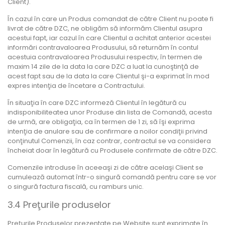
Client).
În cazul în care un Produs comandat de către Client nu poate fi
livrat de către DZC, ne obligăm să informăm Clientul asupra
acestui fapt, iar cazul în care Clientul a achitat anterior acestei
informări contravaloarea Produsului, să returnăm în contul
acestuia contravaloarea Produsului respectiv, în termen de
maxim 14 zile de la data la care DZC a luat la cunoştinţă de
acest fapt sau de la data la care Clientul şi-a exprimat în mod
expres intenţia de încetare a Contractului.
În situaţia în care DZC informeză Clientul în legătură cu
indisponibiliteatea unor Produse din lista de Comandă, acesta
de urmă, are obligaţia, ca în termen de 1 zi, să îşi exprima
intenţia de anulare sau de confirmare a noilor condiţii privind
conţinutul Comenzii, în caz contrar, contractul se va considera
încheiat doar în legătură cu Produsele confirmate de către DZC.
Comenzile introduse în aceeaşi zi de către acelaşi Client se
cumulează automat într-o singură comandă pentru care se vor
o singură factura fiscală, cu ramburs unic.
3.4 Preţurile produselor
Preţurile Produselor prezentate pe Website sunt exprimate în