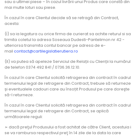
sau a ultimei piese – în cazul livrării unui Produs care constă din
mai multe loturi sau piese.
În cazul în care Clientul decide să se retragă din Contract,
acesta:
(I) sa ia legatura cu orice firma de curierat sa achite returul si sa
trimita coletul la adresa Soseaua Dudesti-Pantelimon nr 42 -
ulteriorsa transmita contul bancar pe adresa de e-
mail
contact@cartilegislatierutiera.ro
(II) va putea să apeleze Serviciul de Relații cu Clienții la numărul
de telefon 0374 492 841 / 0736.36.12.10.
În cazul în care Clientul solicită retragerea din contract în cadrul
termenului legal de retragere din Contract, trebuie să returneze
și eventualele cadouri care au însoțit Produsul pe care doreşte
să-l returneze.
În cazul în care Clientul solicită retragerea din contract în cadrul
termenului legal de retragere din Contract, se aplică
următoarele reguli:
➢ dacă preţul Produsului a fost achitat de către Client, acestuia i
se va rambursa respectivul preţ în 14 zile de la data la care