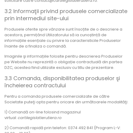
solicitare către contact@cartilegislatierutiera.ro.
3.2 Informaţii privind produsele comercializate
prin intermediul site-ului
Produsele oferite spre vânzare sunt însoțite de o descriere a
acestora, permițând Utilizatorului să ia cunoștință de
informațiile esențiale cu privire la caracteristicile Produselor
înainte de a finaliza o comandă.
Imaginile şi informațiile folosite pentru descrierea Produselor
pe Website nu reprezintă o obligație contractuală din partea
DZC, acestea fiind utilizate exclusiv cu titlu de prezentare.
3.3 Comanda, disponibilitatea produselor şi
încheierea contractului
Pentru a comanda produsele comercializate de către
Societate puteţi opta pentru oricare din următoarele modalităţi:
1) Comandă on-line folosind magazinul
virtual:
cartilegislatierutiera.ro
2) Comandă rapidă prin telefon: 0374 492 841 (Program L-V: