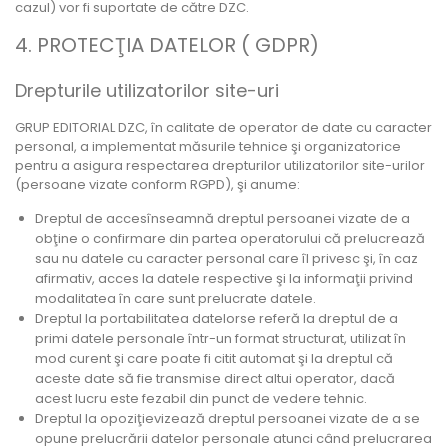
cazul) vor fi suportate de către DZC.
4. PROTECŢIA DATELOR ( GDPR)
Drepturile utilizatorilor site-uri
GRUP EDITORIAL DZC, în calitate de operator de date cu caracter
personal, a implementat măsurile tehnice şi organizatorice
pentru a asigura respectarea drepturilor utilizatorilor site-urilor
(persoane vizate conform RGPD), şi anume:
Dreptul de accesînseamnă dreptul persoanei vizate de a
obţine o confirmare din partea operatorului că prelucrează
sau nu datele cu caracter personal care îl privesc şi, în caz
afirmativ, acces la datele respective şi la informaţii privind
modalitatea în care sunt prelucrate datele.
Dreptul la portabilitatea datelorse referă la dreptul de a
primi datele personale într-un format structurat, utilizat în
mod curent şi care poate fi citit automat şi la dreptul că
aceste date să fie transmise direct altui operator, dacă
acest lucru este fezabil din punct de vedere tehnic.
Dreptul la opoziţievizează dreptul persoanei vizate de a se
opune prelucrării datelor personale atunci când prelucrarea