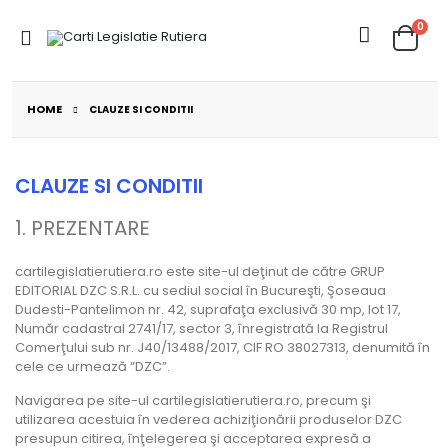
0
HOME
CLAUZE SI CONDITII
CLAUZE SI CONDITII
1. PREZENTARE
cartilegislatierutiera.ro este site-ul deţinut de către GRUP
EDITORIAL DZC S.R.L. cu sediul social în Bucureşti, Şoseaua
Dudesti-Pantelimon nr. 42, suprafaţa exclusivă 30 mp, lot 17,
Număr cadastral 2741/17, sector 3, înregistrată la Registrul
Comerţului sub nr. J40/13488/2017, CIF RO 38027313, denumită în
cele ce urmează “DZC”.
Navigarea pe site-ul cartilegislatierutiera.ro, precum şi
utilizarea acestuia în vederea achiziţionării produselor DZC
presupun citirea, înţelegerea şi acceptarea expresă a