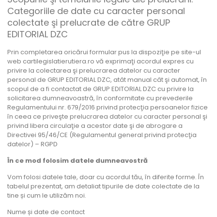
Categoriile de date cu caracter personal
colectate şi prelucrate de către GRUP
EDITORIAL DZC
Prin completarea oricărui formular pus la dispoziţie pe site-ul
web cartilegislatierutiera.ro vă exprimaţi acordul expres cu
privire la colectarea şi prelucrarea datelor cu caracter
personal de GRUP EDITORIAL DZC, atât manual cât şi automat, în
scopul de a fi contactat de GRUP EDITORIAL DZC cu privire la
solicitarea dumneavoastră, în conformitate cu prevederile
Regulamentului nr. 679/2016 privind protecţia persoanelor fizice
în ceea ce priveşte prelucrarea datelor cu caracter personal şi
privind libera circulaţie a acestor date şi de abrogare a
Directivei 95/46/CE (Regulamentul general privind protecţia
datelor) – RGPD
În ce mod folosim datele dumneavostră
Vom folosi datele tale, doar cu acordul tău, în diferite forme. În
tabelul prezentat, am detaliat tipurile de date colectate de la
tine și cum le utilizăm noi.
Nume și date de contact