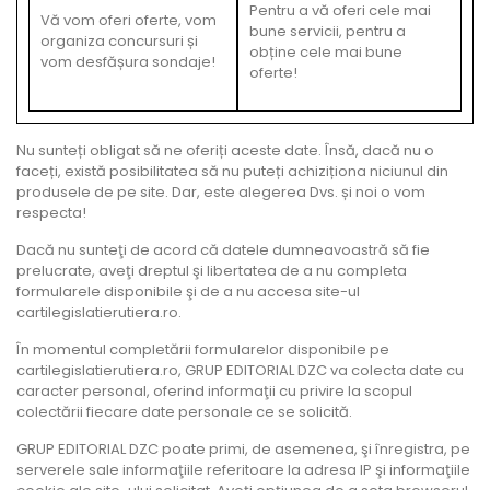
Pentru a vă oferi cele mai
Vă vom oferi oferte, vom
bune servicii, pentru a
organiza concursuri și
obține cele mai bune
vom desfășura sondaje!
oferte!
Nu sunteți obligat să ne oferiți aceste date. Însă, dacă nu o
faceți, există posibilitatea să nu puteți achiziționa niciunul din
produsele de pe site. Dar, este alegerea Dvs. și noi o vom
respecta!
Dacă nu sunteţi de acord că datele dumneavoastră să fie
prelucrate, aveţi dreptul şi libertatea de a nu completa
formularele disponibile şi de a nu accesa site-ul
cartilegislatierutiera.ro.
În momentul completării formularelor disponibile pe
cartilegislatierutiera.ro, GRUP EDITORIAL DZC va colecta date cu
caracter personal, oferind informaţii cu privire la scopul
colectării fiecare date personale ce se solicită.
GRUP EDITORIAL DZC poate primi, de asemenea, şi înregistra, pe
serverele sale informaţiile referitoare la adresa IP şi informaţiile