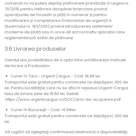
comenzii nu va putea depăşi plafoanele prevăzute în Legea nr.
70/2015 pentru întărirea disciplinei financiare privind
operațiunile de încasări și plăți în numerar și pentru
modificarea și completarea Ordonanței de urgență a
Guvernului nr. 193/2002 privind introducerea sistemelor
moderne de plată sau în orice alt act normativ aplicabil care
reglementează astfel de plafoane.
3.6 Livrarea produselor
Clientul are posibilitatea de a opta între următoarele metode
de livrare a Produselor:
Curier în Tara - Urgent Cargus - Cost: 18,99 lei
Transportul este gratuit pentru comenzile ce depăşesc 300 de
lei. Pentru localităţile care nu se afla în reţeaua Urgent-Cargus
taxa de livrare este de 19.60 lei. Detalii
:https://www.urgentcargus.ro/DOC/aria-de-acoperire.pdf
Curier în Bucureşti - Cost: 14.99lei
Transportul este gratuit pentru comenzile ce depăşesc 300 de
lei
Vă rugăm să aşteptaţi confirmarea telefonică a disponibilităţii