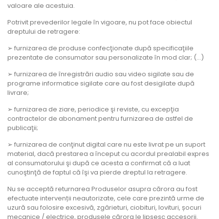
valoare ale acestuia.
Potrivit prevederilor legale în vigoare, nu pot face obiectul
dreptului de retragere:
➢ furnizarea de produse confecţionate după specificaţiile
prezentate de consumator sau personalizate în mod clar; (…)
➢ furnizarea de înregistrări audio sau video sigilate sau de
programe informatice sigilate care au fost desigilate după
livrare;
➢ furnizarea de ziare, periodice şi reviste, cu excepţia
contractelor de abonament pentru furnizarea de astfel de
publicaţii;
➢ furnizarea de conţinut digital care nu este livrat pe un suport
material, dacă prestarea a început cu acordul prealabil expres
al consumatorului şi după ce acesta a confirmat că a luat
cunoştinţă de faptul că îşi va pierde dreptul la retragere.
Nu se acceptă returnarea Produselor asupra cărora au fost
efectuate intervenții neautorizate, cele care prezintă urme de
uzură sau folosire excesivă, zgârieturi, ciobituri, lovituri, șocuri
mecanice / electrice, produsele cărora le lipsesc accesorii.