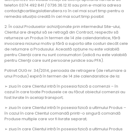
telefon 0374 492 841 / 0736.36.12.10 sau prin e-mail la adresa
contact@cartilegislatierutiera.ro în cel mai scurt timp pentru a
remedia situația creată în cel mai scurt timp posibil.
2. În cazul Produselor achiziţionate prin intermediul Site-ului,
Clientul are dreptul să se retragă din Contract, respectiv să
returneze un Produs în termen de 14 zile calendaristice, fără
invocarea niciunui motiv și fără a suporta alte costuri decât cele
de returnare a Produsului. Această opțiune nu este valabilă
pentru Clienții care nu sunt consumatori (adică nu este valabilă
pentru Clienţii care sunt persoane juridice sau PFA).
Potrivit OUG nr. 34/2014, perioada de retragere (de returnare a
unui Produs) expiră în termen de 14 zile calendaristice de la:
➢ ziua în care Clientul intră în posesia fizică a comenzii – în
cazul în care toate Produsele ce au făcut obiectul comenzii au
fost livrate în același transport;
➢ ziua în care Clientul intră în posesia fizică a ultimului Produs –
în cazul în care Clientul comandă printr-o singură comandă
Produse multiple care vor fi livrate separat;
➢ ziua în care Clientul intră în posesia fizică a ultimului Produs