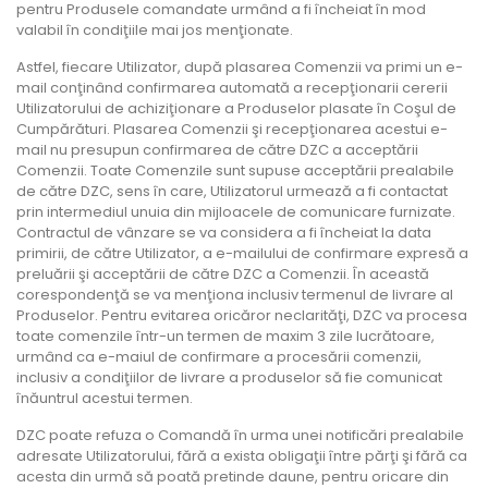
pentru Produsele comandate urmând a fi încheiat în mod
valabil în condiţiile mai jos menţionate.
Astfel, fiecare Utilizator, după plasarea Comenzii va primi un e-
mail conţinând confirmarea automată a recepţionarii cererii
Utilizatorului de achiziţionare a Produselor plasate în Coşul de
Cumpărături. Plasarea Comenzii şi recepţionarea acestui e-
mail nu presupun confirmarea de către DZC a acceptării
Comenzii. Toate Comenzile sunt supuse acceptării prealabile
de către DZC, sens în care, Utilizatorul urmează a fi contactat
prin intermediul unuia din mijloacele de comunicare furnizate.
Contractul de vânzare se va considera a fi încheiat la data
primirii, de către Utilizator, a e-mailului de confirmare expresă a
preluării şi acceptării de către DZC a Comenzii. În această
corespondenţă se va menţiona inclusiv termenul de livrare al
Produselor. Pentru evitarea oricăror neclarităţi, DZC va procesa
toate comenzile într-un termen de maxim 3 zile lucrătoare,
urmând ca e-maiul de confirmare a procesării comenzii,
inclusiv a condiţiilor de livrare a produselor să fie comunicat
înăuntrul acestui termen.
DZC poate refuza o Comandă în urma unei notificări prealabile
adresate Utilizatorului, fără a exista obligaţii între părţi şi fără ca
acesta din urmă să poată pretinde daune, pentru oricare din