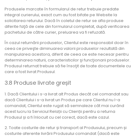
Produsele marcate în formularul de retur trebuie predate
integral curierului, exact cum au fost bifate pe Website la
solicitarea returului. Dacă în coletul de retur se afla produse
diferite faţă de cele din formularul completat, după verificarea
pachetului de către curier, preluarea va fi refuzată.
În cazul returnării produselor, Clientul este responsabil doar în
ceea ce priveşte diminuarea valorii produselor rezultată din
manipularea acestora, diferit de ceea ce este necesar pentru
determinarea naturii, caracteristicilor şi funcţionarii produselor.
Produsul returnat trebuie să fie însoţit de toate documentele cu
care a fost livrat Produsul.
3.8 Produse livrate greșit
1. Dacă Clientului i s-a livrat alt Produs decât cel comandat sau
dacă Clientului i s-a livrat un Produs pe care Clientul nu l-a
comandat, Clientul este rugat să semnaleze cât mai curând
acest lucru la Serviciul Relații cu Clienții pentru a returna
Produsul și a fi înlocuit cu cel corect, dacă este cazul.
2. Toate costurile de retur și transport al Produsului, precum și
costurile aferente livrării Produsului comandat (dacă este