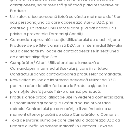
achiziţioneze, să primească şi să facă plata respectivelor
Produse.
Utilizator: orice persoană fizică cu vârsta mai mare de 18 ani
sau persoanăjuridică care accesează Site-ul DZC, prin
crearea şi utilizarea unui Cont şi care şi-a dat acordul cu
privire la prezentele Termeni şi Condiţii.
Comanda: reprezintă intenţia Utilizatorului de a achiziţiona
Produse de pe Site, transmisă DZC, prin intermediul Site-ului
sau a celorlalte mijloace de contact descrise în secţiunea
de contact afişatăpe Site.
Cumpărător/ Client: Utilizatorul care lansează o
Comandăprin intermediul Site-ului şi care în virtutea
Contractului achita contravaloarea produselor comandate.
Newsletter: mijloc de informare periodică utilizat de DZC
pentru a oferi detalii referitoare la Produse şi/sau la
promoţiile desfăşurate într-o anumită perioadă.
Produs: orice articol afişat pe Site în vederea comercializării.
Disponibilitatea şi condiţiile livrării Produselor vor face
obiectul Contractului pe care părţile îl vor încheia la un
moment ulterior plasării de către Cumpărător a Comenzii.
Taxa de Livrare: suma pe care Clientul o datorează DZC ca
urmare a livrării la adresa indicată în Contract. Taxa de