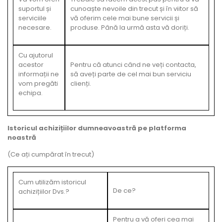
suportul și
cunoaște nevoile din trecut și în viitor să
serviciile
vă oferim cele mai bune servicii și
necesare.
produse. Până la urmă asta vă doriți.
Cu ajutorul
acestor
Pentru că atunci când ne veți contacta,
informații ne
să aveți parte de cel mai bun serviciu
vom pregăti
clienți.
echipa.
Istoricul achizițiilor dumneavoastră pe platforma
noastră
(Ce ați cumpărat în trecut)
Cum utilizăm istoricul
De ce?
achizițiilor Dvs.?
Pentru a vă oferi cea mai