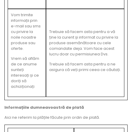
Vom trimite
informații prin
e-mail sau sms
cu privire la
Trebuie să facem asta pentru a vă
noile noastre
ține la curent și informat cu privire la
produse sau
produse asemănătoare cu cele
oferte.
comandate deja. Vom face acest
lucru doar cu permisiunea Dvs.
Vrem să aflăm
de ce anume
Trebuie să facem asta pentru a ne
sunteți
asigura că veți primi ceea ce căutați.
interesați și ce
doriți să
achiziționați
Informațiile dumneavoastră de plată
Aici ne referim la plățile făcute prin ordin de plată.