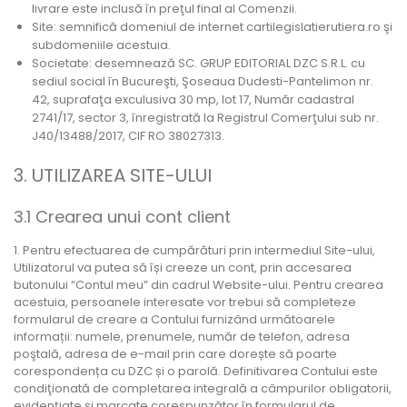
livrare este inclusă în preţul final al Comenzii.
Site: semnifică domeniul de internet cartilegislatierutiera.ro şi
subdomeniile acestuia.
Societate: desemnează SC. GRUP EDITORIAL DZC S.R.L. cu
sediul social în Bucureşti, Şoseaua Dudesti-Pantelimon nr.
42, suprafaţa exculusiva 30 mp, lot 17, Număr cadastral
2741/17, sector 3, înregistrată la Registrul Comerţului sub nr.
J40/13488/2017, CIF RO 38027313.
3. UTILIZAREA SITE-ULUI
3.1 Crearea unui cont client
1. Pentru efectuarea de cumpărături prin intermediul Site-ului,
Utilizatorul va putea să își creeze un cont, prin accesarea
butonului “Contul meu” din cadrul Website-ului. Pentru crearea
acestuia, persoanele interesate vor trebui să completeze
formularul de creare a Contului furnizând următoarele
informații: numele, prenumele, număr de telefon, adresa
poştală, adresa de e-mail prin care dorește să poarte
corespondența cu DZC și o parolă. Definitivarea Contului este
condiţionată de completarea integrală a câmpurilor obligatorii,
evidenţiate şi marcate corespunzător în formularul de