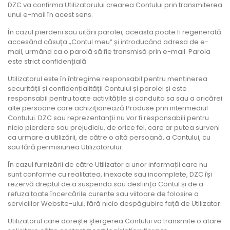
DZC va confirma Utilizatorului crearea Contului prin transmiterea
unui e-mail în acest sens.
În cazul pierderii sau uitării parolei, aceasta poate fi regenerată
accesând căsuța „Contul meu” și introducând adresa de e-
mail, urmând ca o parolă să fie transmisă prin e-mail. Parola
este strict confidențială.
Utilizatorul este în întregime responsabil pentru menținerea
securității și confidențialității Contului și parolei și este
responsabil pentru toate activitățile și conduita sa sau a oricărei
alte persoane care achiziţionează Produse prin intermediul
Contului. DZC sau reprezentanții nu vor fi responsabili pentru
nicio pierdere sau prejudiciu, de orice fel, care ar putea surveni
ca urmare a utilizării, de către o altă persoană, a Contului, cu
sau fără permisiunea Utilizatorului.
În cazul furnizării de către Utilizator a unor informații care nu
sunt conforme cu realitatea, inexacte sau incomplete, DZC își
rezervă dreptul de a suspenda sau desființa Contul și de a
refuza toate încercările curente sau viitoare de folosire a
serviciilor Website-ului, fără nicio despăgubire față de Utilizator.
Utilizatorul care dorește ştergerea Contului va transmite o atare