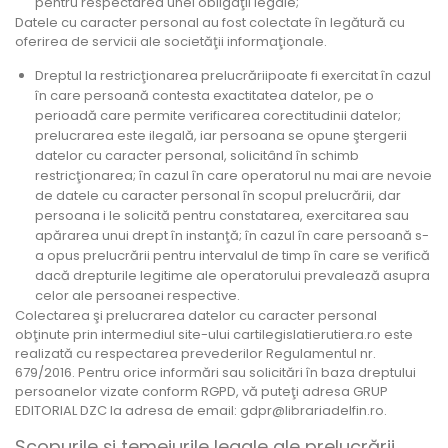
pentru respectarea unei obligaţii legale;
Datele cu caracter personal au fost colectate în legătură cu
oferirea de servicii ale societăţii informaţionale.
Dreptul la restricţionarea prelucrăriipoate fi exercitat în cazul
în care persoană contesta exactitatea datelor, pe o
perioadă care permite verificarea corectitudinii datelor;
prelucrarea este ilegală, iar persoana se opune ştergerii
datelor cu caracter personal, solicitând în schimb
restricţionarea; în cazul în care operatorul nu mai are nevoie
de datele cu caracter personal în scopul prelucrării, dar
persoana i le solicită pentru constatarea, exercitarea sau
apărarea unui drept în instanţă; în cazul în care persoană s-
a opus prelucrării pentru intervalul de timp în care se verifică
dacă drepturile legitime ale operatorului prevalează asupra
celor ale persoanei respective.
Colectarea şi prelucrarea datelor cu caracter personal
obţinute prin intermediul site-ului cartilegislatierutiera.ro este
realizată cu respectarea prevederilor Regulamentul nr.
679/2016. Pentru orice informări sau solicitări în baza dreptului
persoanelor vizate conform RGPD, vă puteţi adresa GRUP
EDITORIAL DZC la adresa de email: gdpr@librariadelfin.ro.
Scopurile şi temeiurile legale ale prelucrării.