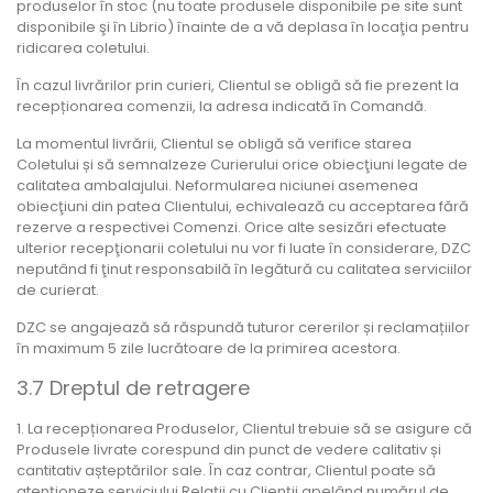
produselor în stoc (nu toate produsele disponibile pe site sunt
disponibile şi în Librio) înainte de a vă deplasa în locaţia pentru
ridicarea coletului.
În cazul livrărilor prin curieri, Clientul se obligă să fie prezent la
recepționarea comenzii, la adresa indicată în Comandă.
La momentul livrării, Clientul se obligă să verifice starea
Coletului și să semnalzeze Curierului orice obiecţiuni legate de
calitatea ambalajului. Neformularea niciunei asemenea
obiecţiuni din patea Clientului, echivalează cu acceptarea fără
rezerve a respectivei Comenzi. Orice alte sesizări efectuate
ulterior recepţionarii coletului nu vor fi luate în considerare, DZC
neputând fi ţinut responsabilă în legătură cu calitatea serviciilor
de curierat.
DZC se angajează să răspundă tuturor cererilor și reclamațiilor
în maximum 5 zile lucrătoare de la primirea acestora.
3.7 Dreptul de retragere
1. La recepționarea Produselor, Clientul trebuie să se asigure că
Produsele livrate corespund din punct de vedere calitativ și
cantitativ așteptărilor sale. În caz contrar, Clientul poate să
atenționeze serviciului Relații cu Clienții apelând numărul de