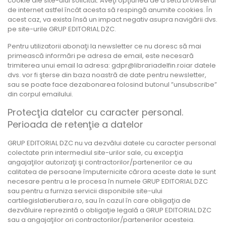
cookie ale site-ului solicitat. Aveţi opţiunea de a seta browserul
de internet astfel încât acesta să respingă anumite cookies. În
acest caz, va exista însă un impact negativ asupra navigării dvs.
pe site-urile GRUP EDITORIAL DZC.
Pentru utilizatorii abonaţi la newsletter ce nu doresc să mai
primească informări pe adresa de email, este necesară
trimiterea unui email la adresa: gdpr@librariadelfin.roiar datele
dvs. vor fi şterse din baza noastră de date pentru newsletter,
sau se poate face dezabonarea folosind butonul ”unsubscribe”
din corpul emailului.
Protecţia datelor cu caracter personal.
Perioada de retenţie a datelor
GRUP EDITORIAL DZC nu va dezvălui datele cu caracter personal
colectate prin intermediul site-urilor sale, cu excepţia
angajaţilor autorizaţi şi contractorilor/partenerilor ce au
calitatea de persoane împuternicite cărora aceste date le sunt
necesare pentru a le procesa în numele GRUP EDITORIAL DZC
sau pentru a furniza servicii disponibile site-ului
cartilegislatierutiera.ro, sau în cazul în care obligaţia de
dezvăluire reprezintă o obligaţie legală a GRUP EDITORIAL DZC
sau a angajaţilor ori contractorilor/partenerilor acesteia.