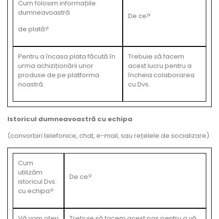
Cum folosim informațiile
dumneavoastră
De ce?
de plată?
Pentru a încasa plata făcută în
Trebuie să facem
urma achiziționării unor
acest lucru pentru a
produse de pe platforma
încheia colaborarea
noastră.
cu Dvs.
Istoricul dumneavoastră cu echipa
(convorbiri telefonice, chat, e-mail, sau rețelele de socializare)
Cum
utilizăm
De ce?
istoricul Dvs.
cu echipa?
Vă vom oferi
Trebuie să facem acest pas pentru a vă