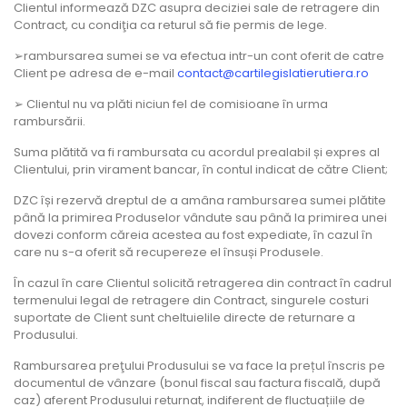
Clientul informează DZC asupra deciziei sale de retragere din
Contract, cu condiţia ca returul să fie permis de lege.
➢rambursarea sumei se va efectua intr-un cont oferit de catre
Client pe adresa de e-mail
contact@cartilegislatierutiera.ro
➢ Clientul nu va plăti niciun fel de comisioane în urma
rambursării.
Suma plătită va fi rambursata cu acordul prealabil și expres al
Clientului, prin virament bancar, în contul indicat de către Client;
DZC își rezervă dreptul de a amâna rambursarea sumei plătite
până la primirea Produselor vândute sau până la primirea unei
dovezi conform căreia acestea au fost expediate, în cazul în
care nu s-a oferit să recupereze el însuși Produsele.
În cazul în care Clientul solicită retragerea din contract în cadrul
termenului legal de retragere din Contract, singurele costuri
suportate de Client sunt cheltuielile directe de returnare a
Produsului.
Rambursarea preţului Produsului se va face la prețul înscris pe
documentul de vânzare (bonul fiscal sau factura fiscală, după
caz) aferent Produsului returnat, indiferent de fluctuațiile de