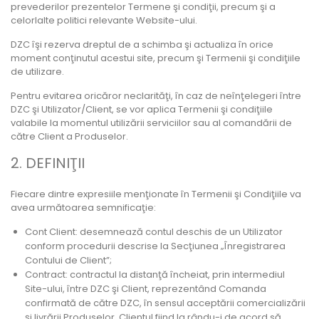
prevederilor prezentelor Termene şi condiţii, precum şi a
celorlalte politici relevante Website-ului.
DZC îşi rezerva dreptul de a schimba şi actualiza în orice
moment conţinutul acestui site, precum şi Termenii şi condiţiile
de utilizare.
Pentru evitarea oricăror neclarităţi, în caz de neînţelegeri între
DZC şi Utilizator/Client, se vor aplica Termenii şi condiţiile
valabile la momentul utilizării serviciilor sau al comandării de
către Client a Produselor.
2. DEFINIŢII
Fiecare dintre expresiile menţionate în Termenii şi Condiţiile va
avea următoarea semnificaţie:
Cont Client: desemnează contul deschis de un Utilizator
conform procedurii descrise la Secţiunea „Înregistrarea
Contului de Client”;
Contract: contractul la distanţă încheiat, prin intermediul
Site-ului, între DZC şi Client, reprezentând Comanda
confirmată de către DZC, în sensul acceptării comercializării
şi livrării Produselor, Clientul fiind la rându-i de acord să