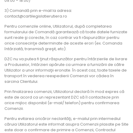
09.00 – 18.00)
3) Comandă prin e-mail la adresa:
contact@cartilegislatierutiera.ro
Pentru comenzile online, Utilizatorul, după completarea
formularului de Comandă garantează că toate datele furnizate
sunt reale şi corecte, în caz contrar va fi răspunzător pentru
orice consecinţe determinate de aceste erori (ex. Comanda
întârziată, transmisă greşit, etc).
DZC nu va putea fi ţinut răspunzător pentru întârzierile de livrare
a Produselor, întârzieri apărute ca urmare a furnizării de către
Utilizator a unor informaţii eronate. În acest caz, toate taxele de
transport în vederea reexpedierii Comenzii vor cădea în
sarcina Clientului.
Prin finalizarea comenzii, Utilizatorul declară în mod expres că
este de acord ca un reprezentant DZC să îl contacteze prin
orice mijloc disponibil (e-mail/ telefon) pentru confirmarea
Comenzii.
Pentru evitarea oricăror neclarităţi, e-mailul prin intermediul
căruia Utilizatorul este informat asupra Comenzii plasate pe Site
este doar o confirmare de primire a Comenzii, Contractul