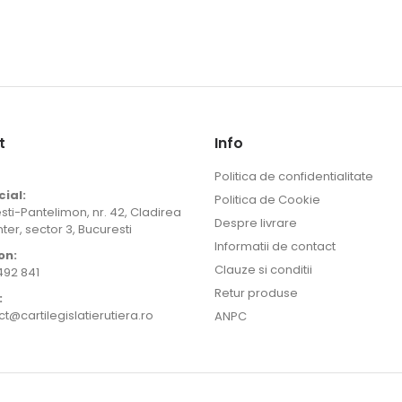
t
Info
Politica de confidentialitate
cial:
Politica de Cookie
sti-Pantelimon, nr. 42, Cladirea
Despre livrare
er, sector 3, Bucuresti
Informatii de contact
on:
Clauze si conditii
492 841
Retur produse
:
t@cartilegislatierutiera.ro
ANPC