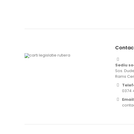
Contac
Sediu so
Sos. Dude
Rams Cent
Telef
0374 
Email
contac